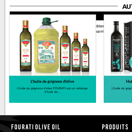
AU
DESCRIPTION
L’huile d’olive vierge extra FOURATI
est obtenue directement
mécaniques. C’est une huile au gout subtil et harmonieux, idéale
Acidité inférieur à 0.8%
L'huile de grignons d'olive
Hui
L’huile de grignons d’olive FOURATI est un mélange
L’huile de gri
d'huile de…
Fourati Olive oil
PRODUITS