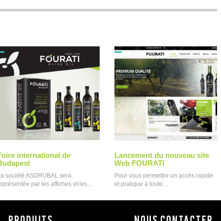
Foire international de
Lancement du nouveau site
Budapest
Web FOURATI
La société ASDRUBAL sera
Pour vous permettre un accès rapide
eprésentée par les affiches et les…
et pratique à toute…
PRODUITS
Nous contacter