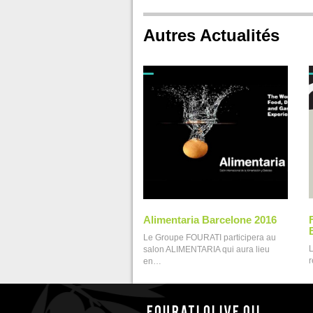
Autres Actualités
Alimentaria Barcelone 2016
Le Groupe FOURATI participera au
salon ALIMENTARIA qui aura lieu
r
en…
Fourati Olive oil